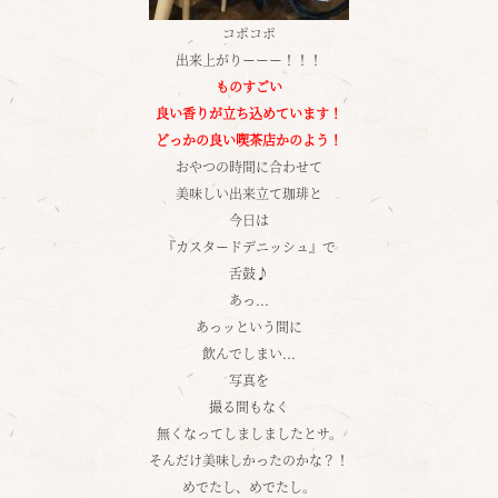
コポコポ
出来上がりーーー！！！
ものすごい
良い香りが立ち込めています！
どっかの良い喫茶店かのよう！
おやつの時間に合わせて
美味しい出来立て珈琲と
今日は
『カスタードデニッシュ』で
舌鼓♪
あっ...
あっッという間に
飲んでしまい...
写真を
撮る間もなく
無くなってしましましたとサ。
そんだけ美味しかったのかな？！
めでたし、めでたし。