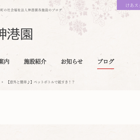
けあス
保町の社会福祉法人神港園各施設のブログ
案内
施設紹介
お知らせ
ブログ
【意外と簡単♪】ペットボトルで紙すき！？