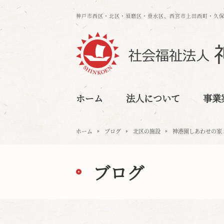
神戸市西区・北区・須磨区・垂水区、⻄宮市上⽥⻄町・久
ホーム
法人について
事業
ホーム
ブログ
北区の施設
神港園しあわせの家
ブログ