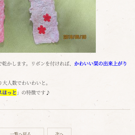
で乾かします。リボンを付ければ、
かわいい栞の出来上がり
り大人数でわいわいと。
スほっと
」の特徴です♪
一覧へ戻る
次へ