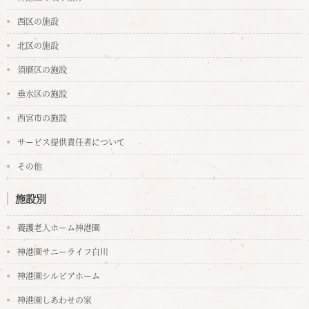
西区の施設
北区の施設
須磨区の施設
垂水区の施設
西宮市の施設
サービス提供責任者について
その他
施設別
養護老人ホーム神港園
神港園サニーライフ白川
神港園シルビアホーム
神港園しあわせの家