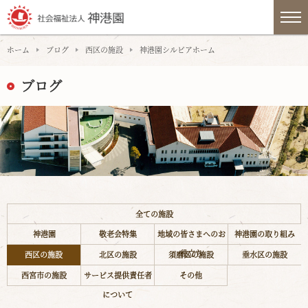
ホーム
ブログ
西区の施設
神港園シルビアホーム
ブログ
全ての施設
神港園
敬老会特集
地域の皆さまへのお
神港園の取り組み
役立ち
西区の施設
北区の施設
須磨区の施設
垂水区の施設
西宮市の施設
サービス提供責任者
その他
について