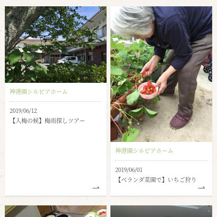
神港園シルビアホーム
2019/06/12
【入梅の候】梅雨探しツアー
神港園シルビアホーム
2019/06/01
【ベランダ菜園で】いちご狩り