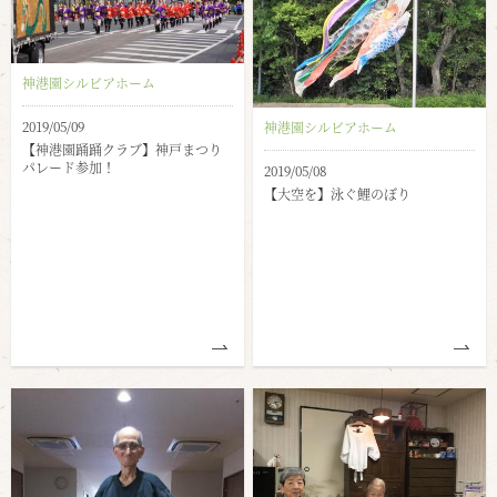
神港園シルビアホーム
2019/05/09
神港園シルビアホーム
【神港園踊踊クラブ】神戸まつり
パレード参加！
2019/05/08
【大空を】泳ぐ鯉のぼり