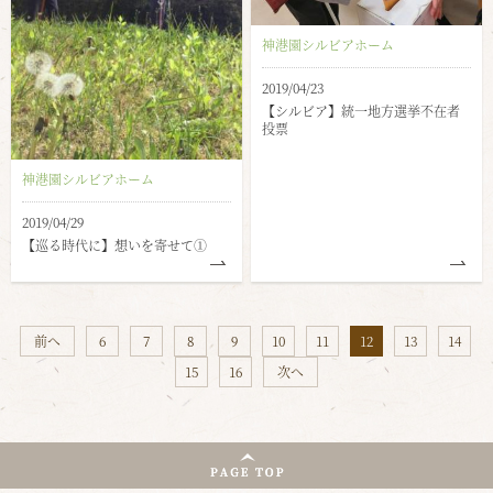
神港園シルビアホーム
2019/04/23
【シルビア】統一地方選挙不在者
投票
神港園シルビアホーム
2019/04/29
【巡る時代に】想いを寄せて①
前へ
6
7
8
9
10
11
12
13
14
15
16
次へ