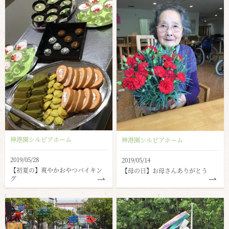
神港園シルビアホーム
神港園シルビアホーム
2019/05/28
2019/05/14
【初夏の】爽やかおやつバイキン
【母の日】お母さんありがとう
グ