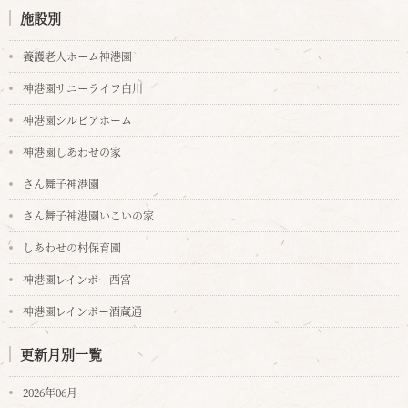
施設別
養護老人ホーム神港園
神港園サニーライフ白川
神港園シルビアホーム
神港園しあわせの家
さん舞子神港園
さん舞子神港園いこいの家
しあわせの村保育園
神港園レインボー西宮
神港園レインボー酒蔵通
更新月別一覧
2026年06月