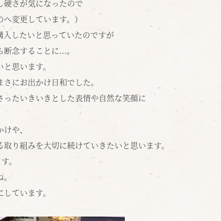
し硬さが気になったので
のへ変更しています。）
購入したいと思っていたのですが
断念することに...。
いと思います。
まさにお出かけ日和でした。
さった
いきいきとした表情や自然な笑顔に
かけや、
る取り組みを大切に続けていきたいと思います。
ます。
ね。
にしています。