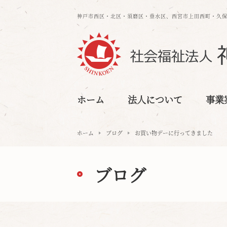
神戸市西区・北区・須磨区・垂水区、⻄宮市上⽥⻄町・久
ホーム
法人について
事業
ホーム
ブログ
お買い物デーに行ってきました
ブログ