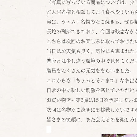
（写真に写っている商品については、少
ご入居者様と相談してより食べやすいも
実は、ラ・ムー名物のたこ焼きも、
ぜひ
長蛇の列ができており、今回は残念ながら
こちらは次回のお楽しみに取っておきた
当日はお天気も良く、気候にも恵まれた
普段とは少し違う環境の中で見せてくだ
職員もたくさんの元気をもらいました。
これからも「ちょっとそこまで」なお出
日常の中に新しい刺激を感じていただけ
お買い物デー第2弾は15日を予定してい
次回は名物たこ焼きにも挑戦したいです
皆さまの笑顔に、また会えるのを楽しみ
☆