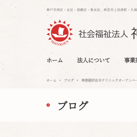
神戸市西区・北区・須磨区・垂水区、⻄宮市上⽥⻄町・久
ホーム
法人について
事業
ホーム
ブログ
神港園妙法寺クリニックオープンパ
ブログ