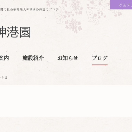
けあス
保町の社会福祉法人神港園各施設のブログ
案内
施設紹介
お知らせ
ブログ
ートⅡ