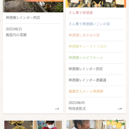
さん舞子神港園
神港園レインボー西宮
さん舞子神港園いこいの家
2025/08/21
施設内の菜園
神港園しあわせの家
神港園サニーライフ白川
神港園シルビアホーム
神港園レインボー西宮
神港園レインボー酒蔵通
養護老人ホーム神港園
2025/08/05
特別表彰式