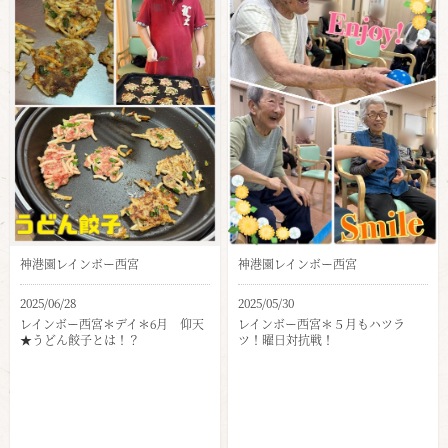
神港園レインボー西宮
神港園レインボー西宮
2025/06/28
2025/05/30
レインボー西宮＊デイ＊6月 仰天
レインボー西宮＊５月もハツラ
★うどん餃子とは！？
ツ！曜日対抗戦！