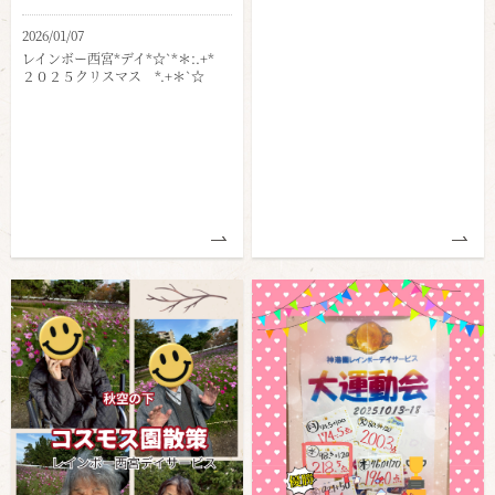
2026/01/07
レインボー西宮*デイ*☆`*＊:.+*
２０２５クリスマス *.+＊`☆