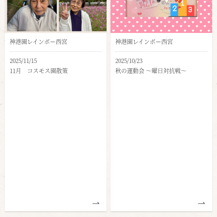
神港園レインボー西宮
神港園レインボー西宮
2025/11/15
2025/10/23
11月 コスモス園散策
秋の運動会 ～曜日対抗戦～