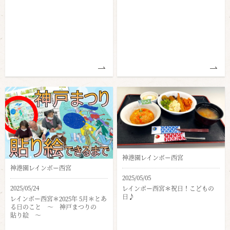
神港園レインボー西宮
神港園レインボー西宮
2025/05/05
2025/05/24
レインボー西宮＊祝日！こどもの
日♪
レインボー西宮＊2025年 5月＊とあ
る日のこと ～ 神戸まつりの
貼り絵 ～