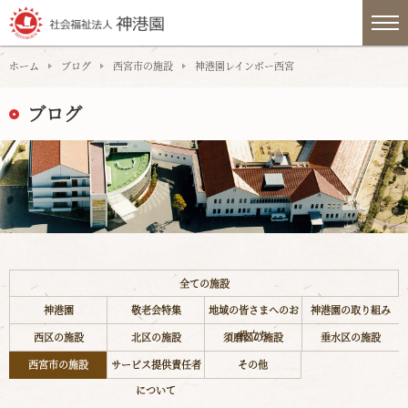
ホーム
ブログ
西宮市の施設
神港園レインボー西宮
ブログ
全ての施設
神港園
敬老会特集
地域の皆さまへのお
神港園の取り組み
役立ち
西区の施設
北区の施設
須磨区の施設
垂水区の施設
西宮市の施設
サービス提供責任者
その他
について