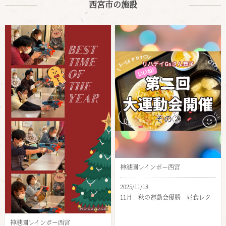
西宮市の施設
神港園レインボー西宮
2025/11/18
11月 秋の運動会優勝 昼食レク
神港園レインボー西宮