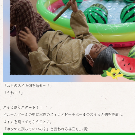
「おらのスイカ畑を返せ～！」
「うわー！」
スイカ割りスタート！！
ビニールプールの中に本物のスイカとビーチボールのスイカ５個を設置し、
スイカを割ってもらうことに。
「ホンマに割っていいの？」と言われる場面も...
(
笑
)