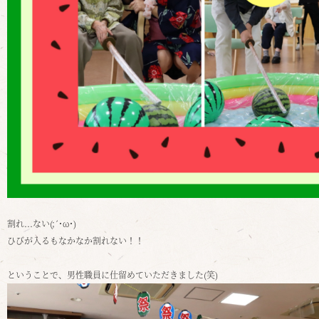
割れ...ない
(;
´･ω･
)
ひびが入るもなかなか割れない！！
ということで、男性職員に仕留めていただきました
(
笑
)