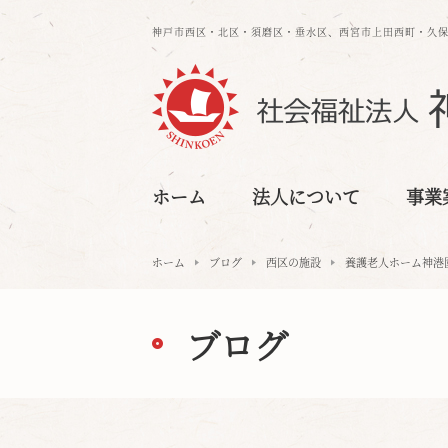
神戸市西区・北区・須磨区・垂水区、⻄宮市上⽥⻄町・久
ホーム
法人について
事業
ホーム
ブログ
西区の施設
養護老人ホーム神港
ブログ