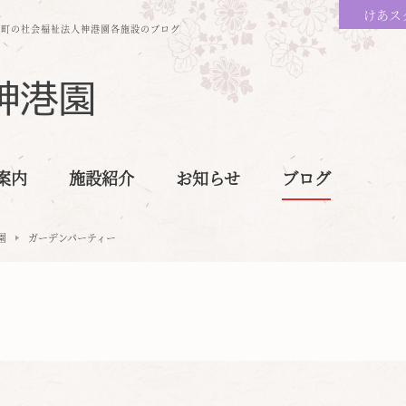
けあス
保町の社会福祉法人神港園各施設のブログ
案内
施設紹介
お知らせ
ブログ
園
ガーデンパーティー