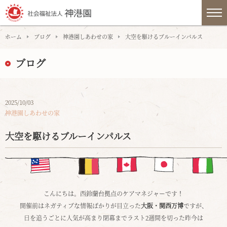
ホーム
ブログ
神港園しあわせの家
大空を駆けるブルーインパルス
ブログ
2025/10/03
神港園しあわせの家
大空を駆けるブルーインパルス
・
こんにちは。西鈴蘭台拠点のケアマネジャーです！
開催前はネガティブな情報ばかりが目立った
大阪・関西万博
ですが、
日を追うごとに人気が高まり閉幕までラスト2週間を切った昨今は