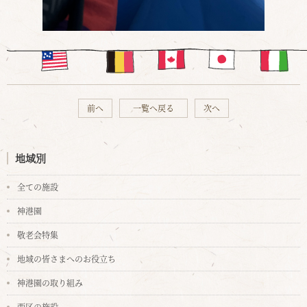
・
前へ
一覧へ戻る
次へ
地域別
全ての施設
神港園
敬老会特集
地域の皆さまへのお役立ち
神港園の取り組み
西区の施設