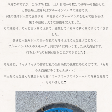
今更なのですが、これは7月12日（土）自宅から数分の海岸から撮影した
万博会場上空を飛ぶブルーインパルスの雄姿です。
6機の機体が大空で展開する一糸乱れぬパフォーマンスを初めて観る私は、
驚きの連続と大きな感動を覚えました。
その雄姿は、あっと言う間に現れて、感激している内に瞬く間に消えていきま
した。
暑さと人混みが大の苦手な私の万博は現地に足を運ぶことなく、
ブルーインパルスのスモークと共に早々に終わりましたが大満足です。
打ち上げ花火も数回観ることができました❣
・
ちなみに、ミャクミャクの作者は私の出身高校の後輩にあたる方です。（もち
ろん面識はありませんが・・）
※実際に足を運んだ職員から可愛いミャクミャクのマンホールの写真を見せて
もらいました❣
・