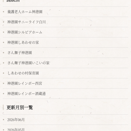
養護老人ホーム神港園
神港園サニーライフ白川
神港園シルビアホーム
神港園しあわせの家
さん舞子神港園
さん舞子神港園いこいの家
しあわせの村保育園
神港園レインボー西宮
神港園レインボー酒蔵通
更新月別一覧
2026年06月
2026年05月