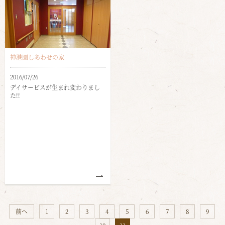
神港園しあわせの家
2016/07/26
デイサービスが生まれ変わりまし
た!!
前へ
1
2
3
4
5
6
7
8
9