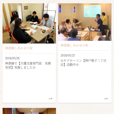
神港園しあわせの家
神港園しあわせの家
2018/05/25
2018/05/28
☆ケアローソン【神戸鳴子二丁目
神港園で【介護支援専門員 実務
店】活動中☆
実習】実施しました☆