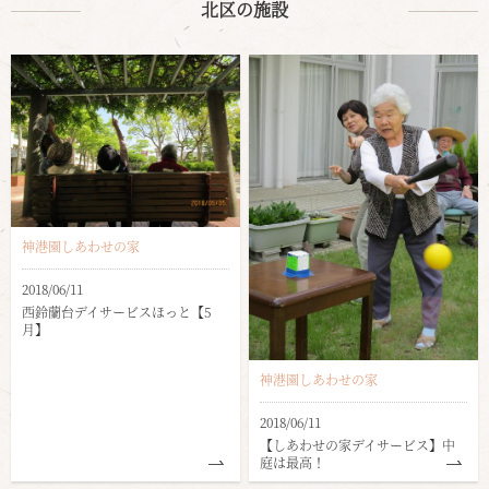
北区の施設
神港園しあわせの家
2018/06/11
西鈴蘭台デイサービスほっと【5
月】
神港園しあわせの家
2018/06/11
【しあわせの家デイサービス】中
庭は最高！