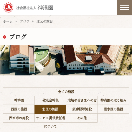
ホーム
ブログ
北区の施設
ブログ
全ての施設
神港園
敬老会特集
地域の皆さまへのお
神港園の取り組み
役立ち
西区の施設
北区の施設
須磨区の施設
垂水区の施設
西宮市の施設
サービス提供責任者
その他
について