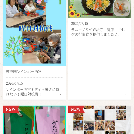
2026/07/15
サニープラザ妙法寺 厨房 『七
夕の行事食を提供しました♪』
神港園レインボー西宮
2026/07/15
レインボー西宮＊デイ＊暑さに負
けない！曜日対抗戦！