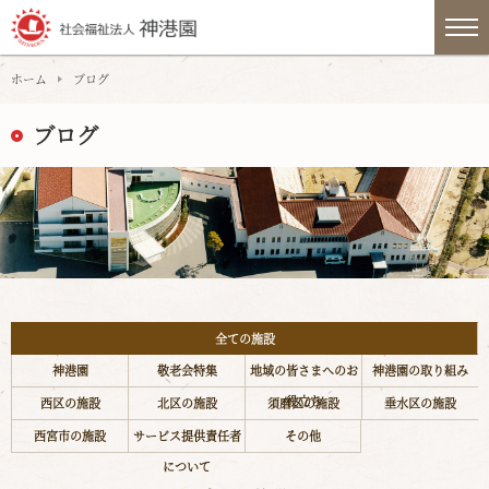
ホーム
ブログ
ブログ
全ての施設
神港園
敬老会特集
地域の皆さまへのお
神港園の取り組み
役立ち
西区の施設
北区の施設
須磨区の施設
垂水区の施設
西宮市の施設
サービス提供責任者
その他
について