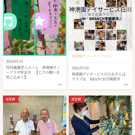
神港園サニーライフ白川
2026/07/14
特別養護老人ホーム 神港園サニ
2026/07/10
ープラザ妙法寺 【七夕の願いを
神港園デイサービス白川おさんぽ
笹に込めて】
クラブin BRANCH学園都市