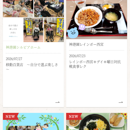
神港園レインボー西宮
神港園シルビアホーム
2026/07/23
2026/07/27
レインボー西宮＊デイ＊曜日対抗
移動百貨店 ～自分で選ぶ楽しさ
戦食事レク
～